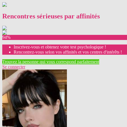
Rencontres sérieuses par affinités
94%
Inscrivez-vous et obtenez votre test psychologique !
Rencontrez-vous selon vos affinités et vos centres d'intérêts !
Trouvez la personne qui vous correspond parfaitement
Se connecter